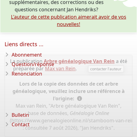
supplémentaires, des corrections ou des
questions concernant Jan Hendriks?
L'auteur de cette publication aimerait avoir de vos
nouvelles!
Liens directs ...
Abonnement
La publication
Arbre généalogique Van Rein
a été
Question/réponse
préparée par
Max van Rein
.
contacter l'auteur
Renonciation
Lors de la copie des données de cet arbre
généalogique, veuillez inclure une référence à
l'origine:
Max van Rein, "Arbre généalogique Van Rein",
base de données,
Généalogie Online
Bulletin
(
https://www.genealogieonline.nl/stamboom-van-rein/
Contact
: consultée 7 août 2026), "Jan Hendriks".