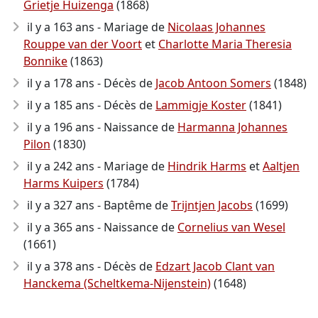
Grietje Huizenga
(1868)
il y a 163 ans - Mariage de
Nicolaas Johannes
Rouppe van der Voort
et
Charlotte Maria Theresia
Bonnike
(1863)
il y a 178 ans - Décès de
Jacob Antoon Somers
(1848)
il y a 185 ans - Décès de
Lammigje Koster
(1841)
il y a 196 ans - Naissance de
Harmanna Johannes
Pilon
(1830)
il y a 242 ans - Mariage de
Hindrik Harms
et
Aaltjen
Harms Kuipers
(1784)
il y a 327 ans - Baptême de
Trijntjen Jacobs
(1699)
il y a 365 ans - Naissance de
Cornelius van Wesel
(1661)
il y a 378 ans - Décès de
Edzart Jacob Clant van
Hanckema (Scheltkema-Nijenstein)
(1648)