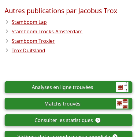
Autres publications par Jacobus Trox
Stamboom Lap
Stamboom Trocks-Amsterdam
Stamboom Troxler
Trox Duitsland
Analyses en ligne trouvées
Matchs trouvés
Consulter les statistiques
Victimes de la seconde guerre mondiale