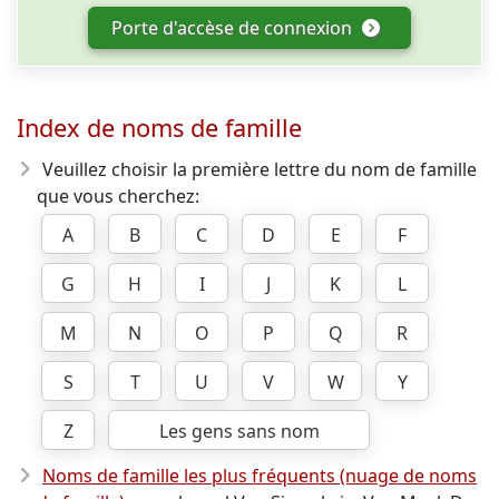
Porte d'accèse de connexion
Index de noms de famille
Veuillez choisir la première lettre du nom de famille
que vous cherchez:
A
B
C
D
E
F
G
H
I
J
K
L
M
N
O
P
Q
R
S
T
U
V
W
Y
Z
Les gens sans nom
Noms de famille les plus fréquents (nuage de noms