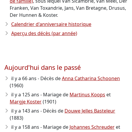
de famille)
, sous lequel Van Sicambrie, Van Meel, Der
Franken, Van Toxandrie, Jans, Van Bretagne, Drusus,
Der Hunnen & Koster.
Calendrier d'anniversaire historique
Aperçu des décès (par année)
Aujourd'hui dans le passé
il y a 66 ans - Décès de
Anna Catharina Schoonen
(1960)
il y a 125 ans - Mariage de
Martinus Koops
et
Margje Koster
(1901)
il y a 143 ans - Décès de
Douwe Jelles Basteleur
(1883)
il y a 158 ans - Mariage de
Johannes Schreuder
et