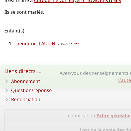
Il est marié à
Chrodeline von Bayern HUGOBERTINER
.
Ils se sont mariés.
Enfant(s):
Théodoric d'AUTIN
705-????
Liens directs ...
Avez-vous des renseignements s
L'aut
Abonnement
Question/réponse
Renonciation
La publication
Arbre généalog
Lors de la copie des d