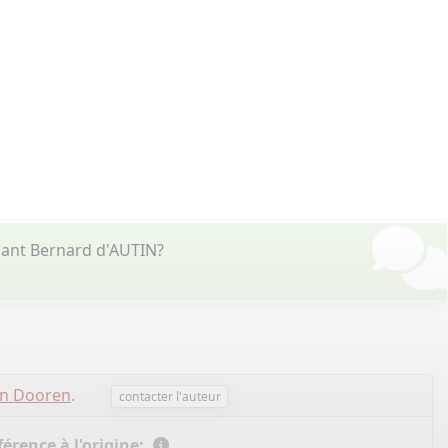
nant Bernard d'AUTIN?
an Dooren
.
contacter l'auteur
érence à l'origine: