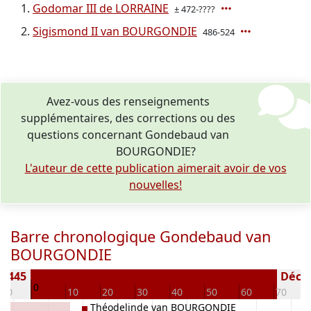
Godomar III de LORRAINE
± 472-????
Sigismond II van BOURGONDIE
486-524
Avez-vous des renseignements
supplémentaires, des corrections ou des
questions concernant Gondebaud van
BOURGONDIE?
L'auteur de cette publication aimerait avoir de vos
nouvelles!
Barre chronologique Gondebaud van
BOURGONDIE
) 445
Décédé
0
-10
10
20
30
40
50
60
70
Théodelinde van BOURGONDIE