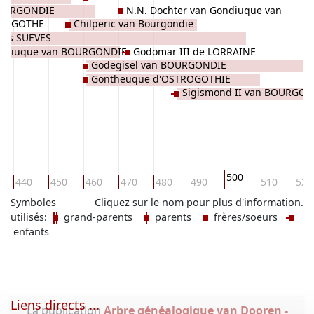
BOURGONDIE
N.N. Dochter van Gondiuque van
WISIGOTHE
Chilperic van Bourgondië
BOURGONDIE
des SUEVES
ndiuque van BOURGONDIE
Godomar III de LORRAINE
Godegisel van BOURGONDIE
Gontheuque d'OSTROGOTHIE
Sigismond II van BOURGON
500
440
450
460
470
480
490
510
520
Symboles
Cliquez sur le nom pour plus d'information.
utilisés:
grand-parents
parents
frères/soeurs
enfants
Liens directs ...
La publication
Arbre généalogique van Dooren -