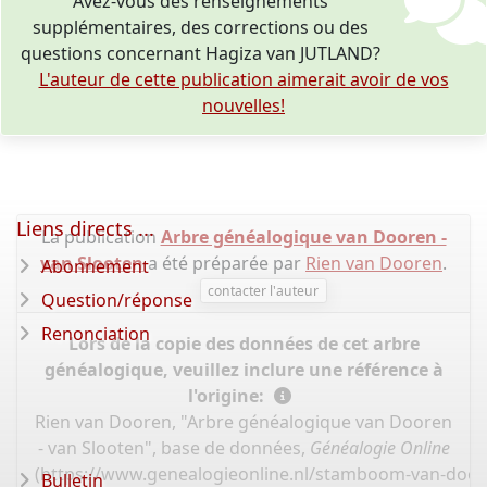
Avez-vous des renseignements
supplémentaires, des corrections ou des
questions concernant Hagiza van JUTLAND?
L'auteur de cette publication aimerait avoir de vos
nouvelles!
Liens directs ...
La publication
Arbre généalogique van Dooren -
van Slooten
a été préparée par
Rien van Dooren
.
Abonnement
contacter l'auteur
Question/réponse
Renonciation
Lors de la copie des données de cet arbre
généalogique, veuillez inclure une référence à
l'origine:
Rien van Dooren, "Arbre généalogique van Dooren
- van Slooten", base de données,
Généalogie Online
(
https://www.genealogieonline.nl/stamboom-van-door
Bulletin