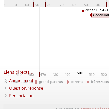
120
-110
-100
-90
-80
-70
-60
-50
-40
-
Richer II d'AR
Gondebau
Liens directs ...
500
440
450
460
470
480
490
510
520
Abonnement
Symboles utilisés:
grand-parents
parents
frères/so
Question/réponse
Renonciation