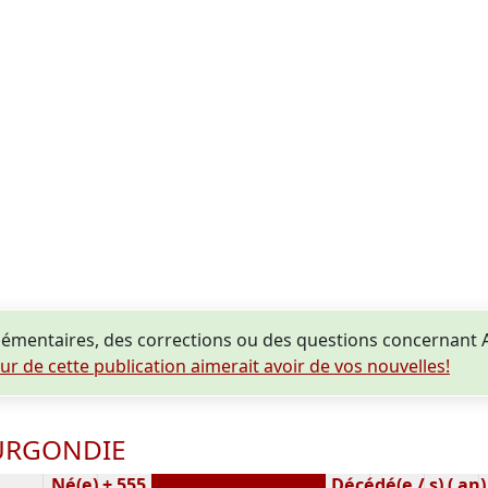
émentaires, des corrections ou des questions concernan
eur de cette publication aimerait avoir de vos nouvelles!
OURGONDIE
Né(e) ± 555
Décédé(e / s) ( an)