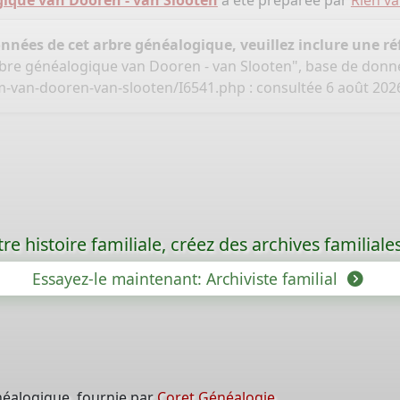
ique van Dooren - van Slooten
a été préparée par
Rien v
onnées de cet arbre généalogique, veuillez inclure une réf
bre généalogique van Dooren - van Slooten", base de donn
m-van-dooren-van-slooten/I6541.php
: consultée 6 août 202
re histoire familiale, créez des archives familia
Essayez-le maintenant: Archiviste familial
néalogique, fournie par
Coret Généalogie