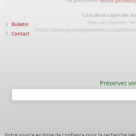
La publication
Arbre généalog
Lors de la copie des d
Rien van Dooren, "Ar
Bulletin
(
https://www.genealogieonline.nl/stamboo
Contact
Préservez vot
Votre source en ligne de confiance pour la recherche gé