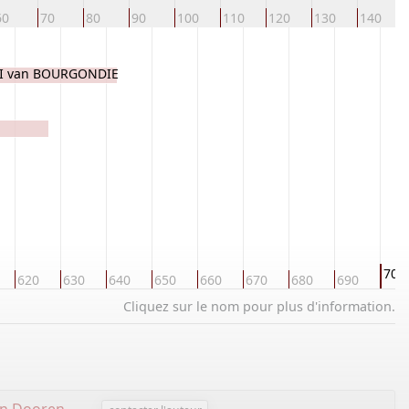
60
70
80
90
100
110
120
130
140
 II van BOURGONDIE
700
620
630
640
650
660
670
680
690
Cliquez sur le nom pour plus d'information.