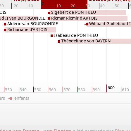
0
30
-20
-10
10
20
30
40
50
TOIS
Sigebert de PONTHIEU
d II van BOURGONDIE
Ricmar Ricmir d'ARTOIS
Aldéric van BOURGONDIE
Wilibald Guillebaud
Richariane d'ARTOIS
Isabeau de PONTHIEU
Théodelinde von BAYERN
600
530
540
550
560
570
580
590
610
eurs
enfants