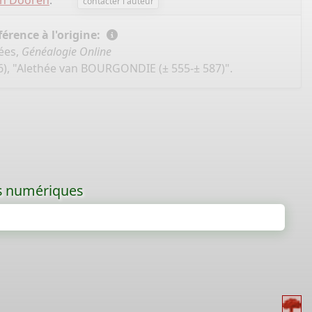
an Dooren
.
contacter l'auteur
érence à l'origine:
ées,
Généalogie Online
6), "Alethée van BOURGONDIE (± 555-± 587)".
les numériques