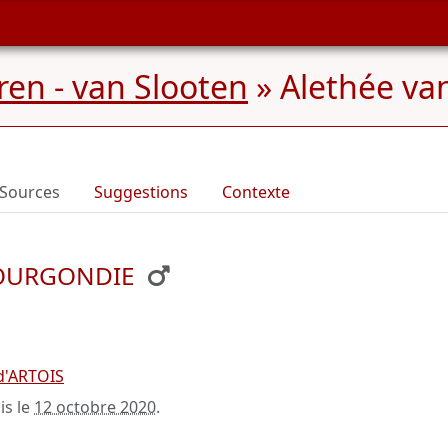
en - van Slooten
»
Alethée va
Sources
Suggestions
Contexte
 BOURGONDIE
d'ARTOIS
is le
12 octobre 2020
.