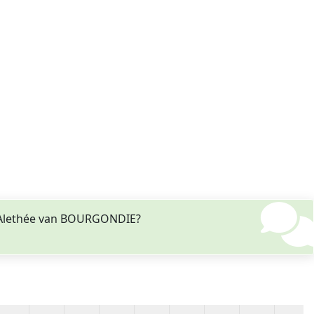
t Alethée van BOURGONDIE?