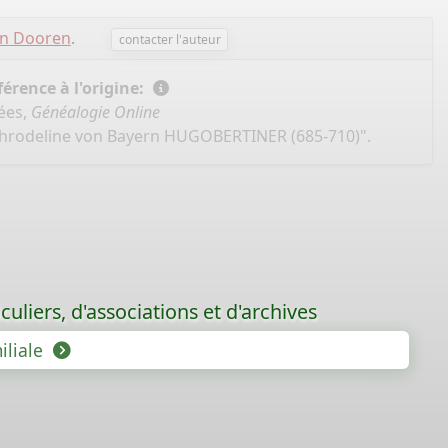
an Dooren
.
contacter l'auteur
érence à l'origine:
ées,
Généalogie Online
"Chrodeline von Bayern HUGOBERTINER (685-710)".
uliers, d'associations et d'archives
iliale