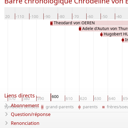
Barre chronologique Chrodeline vo
-120
-110
-100
-90
-80
-70
-60
-50
-40
Theodard von OEREN
Adele d'Autun von Thur
Hugobert H
I
Liens directs ...
600
0
570
580
590
610
620
630
640
65
Abonnement
Symboles utilisés:
grand-parents
parents
frères/so
Question/réponse
Renonciation