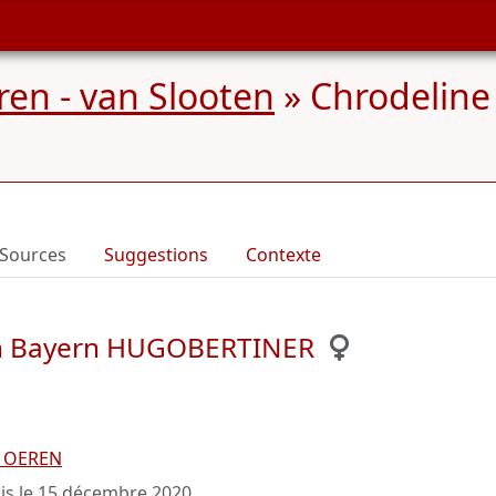
en - van Slooten
»
Chrodelin
Sources
Suggestions
Contexte
on Bayern HUGOBERTINER
n OEREN
is le
15 décembre 2020
.