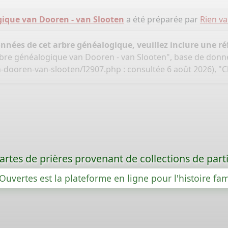
ique van Dooren - van Slooten
a été préparée par
Rien v
onnées de cet arbre généalogique, veuillez inclure une réf
bre généalogique van Dooren - van Slooten", base de donn
-dooren-van-slooten/I2907.php
: consultée 6 août 2026), 
rtes de prières provenant de collections de partic
Ouvertes est la plateforme en ligne pour l'histoire fam