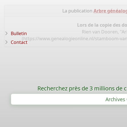
La publication
Arbre généalog
Lors de la copie des d
Rien van Dooren, "Ar
Bulletin
(
https://www.genealogieonline.nl/stamboom-van
Contact
Recherchez près de 3 millions de ca
Archives 