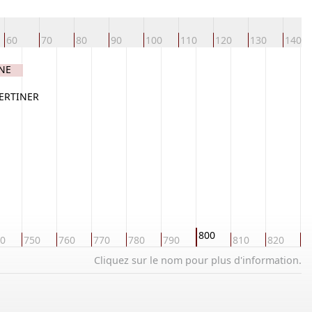
60
70
80
90
100
110
120
130
140
INE
BERTINER
800
0
750
760
770
780
790
810
820
8
Cliquez sur le nom pour plus d'information.