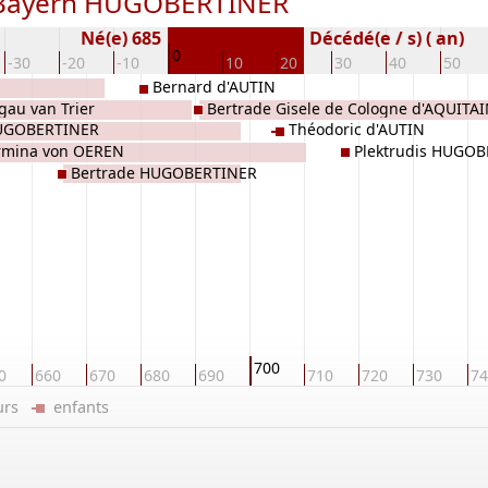
n Bayern HUGOBERTINER
Né(e) 685
Décédé(e / s) ( an)
0
-30
-20
-10
10
20
30
40
50
Bernard d'AUTIN
gau van Trier
Bertrade Gisele de Cologne d'AQUITA
UGOBERTINER
Théodoric d'AUTIN
rmina von OEREN
Plektrudis HUGO
Bertrade HUGOBERTINER
700
0
660
670
680
690
710
720
730
74
eurs
enfants