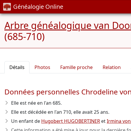
Généalogie Online
Arbre généalogique van Door
(685-710)
Détails
Photos
Famille proche
Relation
Données personnelles Chrodeline v
Elle est née en l'an 685
.
Elle est décédée en l'an 710
, elle avait 25 ans.
Un enfant de
Hugobert HUGOBERTINER
et
Irmina vo
Cette information a été mise à jour pour la dernière fo