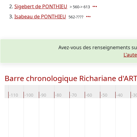
Sigebert de PONTHIEU
> 560-> 613
Isabeau de PONTHIEU
562-????
Avez-vous des renseignements sup
L'aut
Barre chronologique Richariane d'AR
20
-110
-100
-90
-80
-70
-60
-50
-40
-3