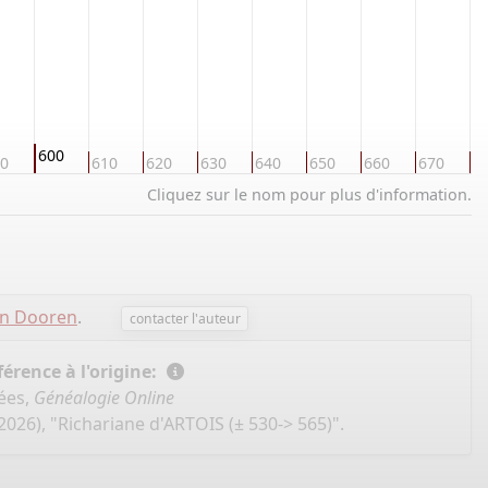
600
0
610
620
630
640
650
660
670
6
Cliquez sur le nom pour plus d'information.
an Dooren
.
contacter l'auteur
érence à l'origine:
ées,
Généalogie Online
2026), "Richariane d'ARTOIS (± 530-> 565)".