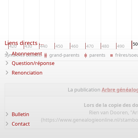
Liens directs ...
50
0
420
430
440
450
460
470
480
490
Abonnement
Symboles utilisés:
grand-parents
parents
frères/so
Question/réponse
Renonciation
La publication
Arbre généalog
Lors de la copie des d
Rien van Dooren, "Ar
Bulletin
(
https://www.genealogieonline.nl/stamb
Contact