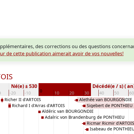
plémentaires, des corrections ou des questions concerna
eur de cette publication aimerait avoir de vos nouvelles!
TOIS
Né(e) ± 530
Décédé(e / s) ( an
0
0
-20
-10
10
20
30
40
50
60
Richer II d'ARTOIS
Alethée van BOURGONDIE
Richard I d'Arras d'ARTOIS
Sigebert de PONTHIEU
Aldéric van BOURGONDIE
Adalric von Brandenburg de PONTHIEU
Ricmar Ricmir d'ARTOI
Isabeau de PONTHIE