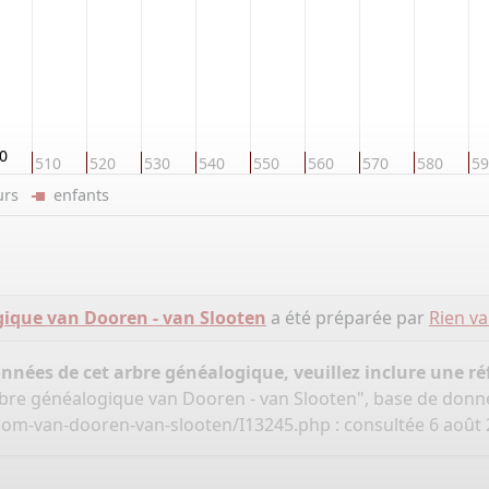
0
510
520
530
540
550
560
570
580
59
eurs
enfants
ique van Dooren - van Slooten
a été préparée par
Rien v
onnées de cet arbre généalogique, veuillez inclure une réf
bre généalogique van Dooren - van Slooten", base de donn
oom-van-dooren-van-slooten/I13245.php
: consultée 6 août 