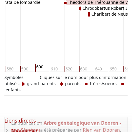
derata De lombardie
Theodora de Thérouanne de 
Chrodobertus Robert I
Charibert de Neus
600
580
590
610
620
630
640
650
660
Symboles
Cliquez sur le nom pour plus d'information.
utilisés:
grand-parents
parents
frères/soeurs
enfants
Liens directs ...
La publication
Arbre généalogique van Dooren -
van Slooten
a été préparée par
Rien van Dooren
.
Abonnement