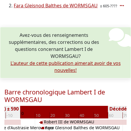
Fara Gleisnod Balthes de WORMSGAU
± 605-????
Avez-vous des renseignements
supplémentaires, des corrections ou des
questions concernant Lambert I de
WORMSGAU?
L'auteur de cette publication aimerait avoir de vos
nouvelles!
Barre chronologique Lambert I de
WORMSGAU
(e) ± 590
Décédé(e /
0
-10
10
20
30
40
50
60
70
Robert III de WORMSGAU
the d'Austrasie Merowinger
Fara Gleisnod Balthes de WORMSGAU