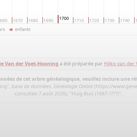
1700
660
1670
1680
1690
1710
1720
1730
1740
eurs
enfants
e Van der Voet-Hooning
a été préparée par
Hilko van der 
onnées de cet arbre généalogique, veuillez inclure une réf
ing", base de données,
Généalogie Online
(
https://www.gene
consultée 7 août 2026), "Huig Buis (1687-????)".