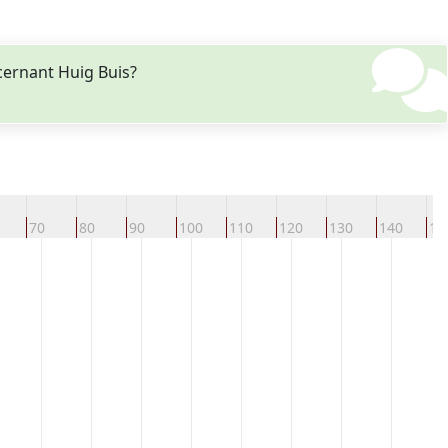
cernant Huig Buis?
70
80
90
100
110
120
130
140
15