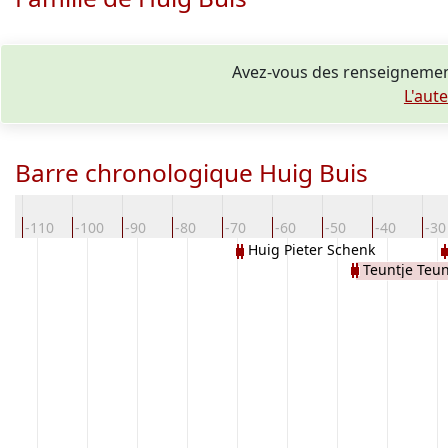
Avez-vous des renseignemen
L'aut
Barre chronologique Huig Buis
0
-110
-100
-90
-80
-70
-60
-50
-40
-30
Huig Pieter Schenk
Teuntje Teu