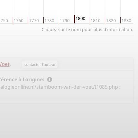
1800
1750
1760
1770
1780
1790
1810
1820
1830
Cliquez sur le nom pour plus d'information.
Voet
.
contacter l'auteur
érence à l'origine:
alogieonline.nl/stamboom-van-der-voet/I1085.php
: