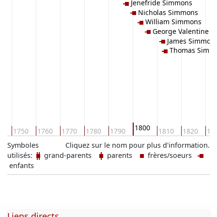
Jenefride Simmons
Nicholas Simmons
William Simmons
George Valentine 
James Simmon
Thomas Simm
1800
40
1750
1760
1770
1780
1790
1810
1820
18
Symboles
Cliquez sur le nom pour plus d'information.
utilisés:
grand-parents
parents
frères/soeurs
enfants
Liens directs ...