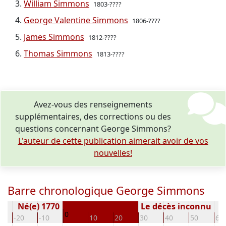
William Simmons
1803-????
George Valentine Simmons
1806-????
James Simmons
1812-????
Thomas Simmons
1813-????
Avez-vous des renseignements
supplémentaires, des corrections ou des
questions concernant George Simmons?
L'auteur de cette publication aimerait avoir de vos
nouvelles!
Barre chronologique George Simmons
Né(e) 1770
Le décès inconnu
0
-20
-10
10
20
30
40
50
60