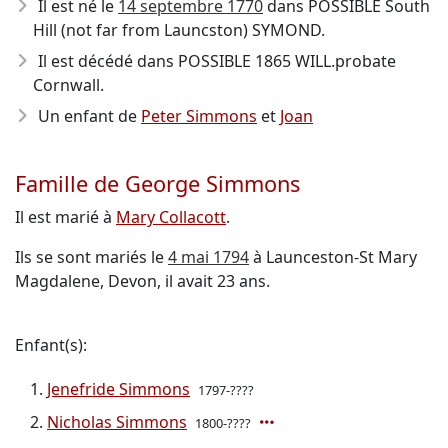
Il est né le
14 septembre 1770
dans POSSIBLE South
Hill (not far from Launcston) SYMOND.
Il est décédé dans POSSIBLE 1865 WILL.probate
Cornwall.
Un enfant de
Peter Simmons
et
Joan
Famille de George Simmons
Il est marié à
Mary Collacott
.
Ils se sont mariés le
4 mai 1794
à Launceston-St Mary
Magdalene, Devon, il avait 23 ans.
Enfant(s):
Jenefride Simmons
1797-????
Nicholas Simmons
1800-????