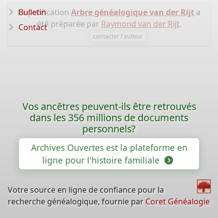
La publication
Bulletin
Arbre généalogique van der Rijt
a
été préparée par
Raymond van der Rijt
.
Contact
contacter l'auteur
Vos ancêtres peuvent-ils être retrouvés
dans les 356 millions de documents
personnels?
Archives Ouvertes est la plateforme en
ligne pour l'histoire familiale
Votre source en ligne de confiance pour la
recherche généalogique, fournie par
Coret Généalogie