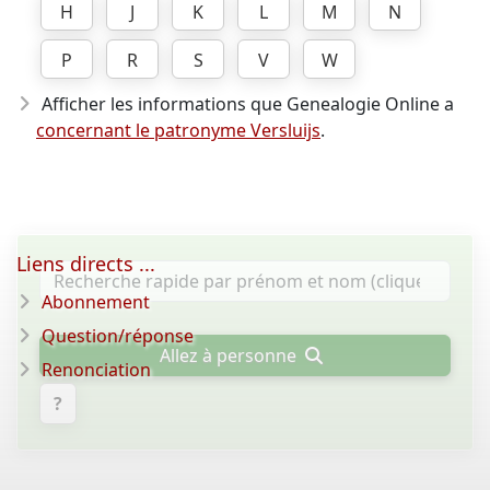
H
J
K
L
M
N
P
R
S
V
W
Afficher les informations que Genealogie Online a
concernant le patronyme Versluijs
.
Liens directs ...
Abonnement
Question/réponse
Allez à personne
Renonciation
?