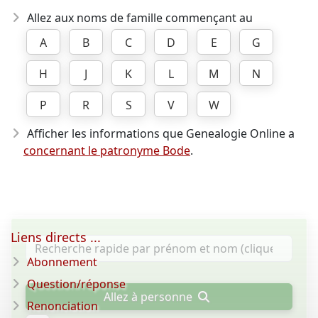
Allez aux noms de famille commençant au
A
B
C
D
E
G
H
J
K
L
M
N
P
R
S
V
W
Afficher les informations que Genealogie Online a
concernant le patronyme Bode
.
Liens directs ...
Abonnement
Question/réponse
Allez à personne
Renonciation