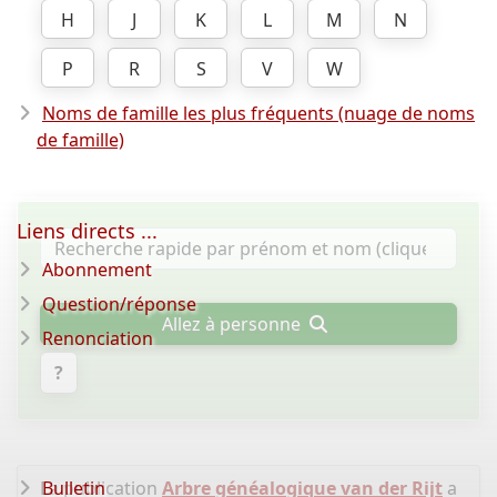
H
J
K
L
M
N
P
R
S
V
W
Noms de famille les plus fréquents (nuage de noms
de famille)
Liens directs ...
Abonnement
Question/réponse
Allez à personne
Renonciation
?
La publication
Bulletin
Arbre généalogique van der Rijt
a