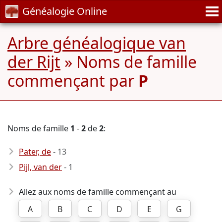
Généalogie Online
Arbre généalogique van
der Rijt
» Noms de famille
commençant par
P
Noms de famille
1
-
2
de
2
:
Pater, de
- 13
Pijl, van der
- 1
Allez aux noms de famille commençant au
A
B
C
D
E
G