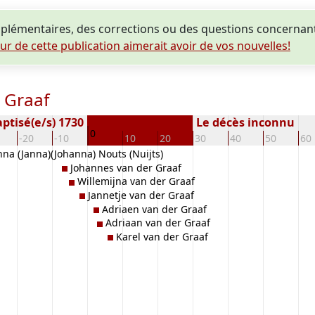
lémentaires, des corrections ou des questions concernant
eur de cette publication aimerait avoir de vos nouvelles!
 Graaf
ptisé(e/s) 1730
Le décès inconnu
0
-20
-10
10
20
30
40
50
60
nna (Janna)(Johanna) Nouts (Nuijts)
Johannes van der Graaf
Willemijna van der Graaf
Jannetje van der Graaf
Adriaen van der Graaf
Adriaan van der Graaf
Karel van der Graaf