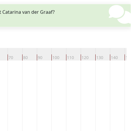
 Catarina van der Graaf?
70
80
90
100
110
120
130
140
15