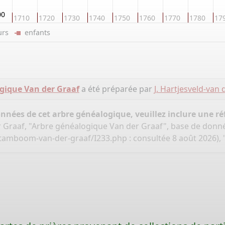
00
1710
1720
1730
1740
1750
1760
1770
1780
17
eurs
enfants
gique Van der Graaf
a été préparée par
J. Hartjesveld-van 
onnées de cet arbre généalogique, veuillez inclure une réf
er Graaf, "Arbre généalogique Van der Graaf", base de donn
stamboom-van-der-graaf/I233.php
: consultée 8 août 2026), 