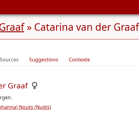
Graaf
»
Catarina van der Graaf
Sources
Suggestions
Contexte
er Graaf
rgen.
ohanna) Nouts (Nuijts)