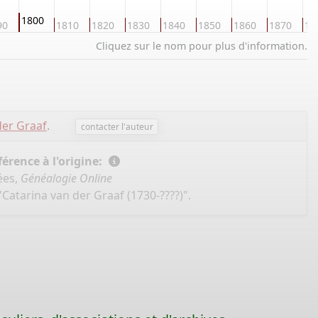
1800
90
1810
1820
1830
1840
1850
1860
1870
18
Cliquez sur le nom pour plus d'information.
der Graaf
.
contacter l'auteur
érence à l'origine:
ées,
Généalogie Online
"Catarina van der Graaf (1730-????)".