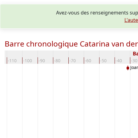
Avez-vous des renseignements supp
L'aut
Barre chronologique Catarina van der
Ba
0
-110
-100
-90
-80
-70
-60
-50
-40
-30
Joa