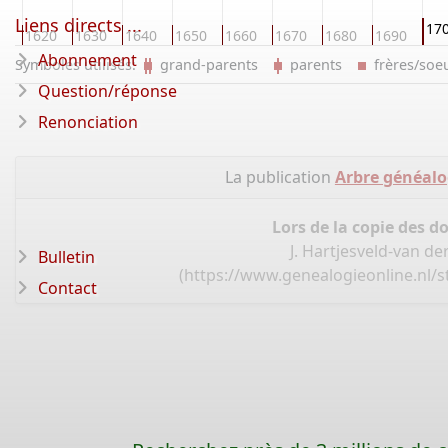
Liens directs ...
17
0
1620
1630
1640
1650
1660
1670
1680
1690
Abonnement
Symboles utilisés:
grand-parents
parents
frères/so
Question/réponse
Renonciation
La publication
Arbre généalo
Lors de la copie des d
J. Hartjesveld-van d
Bulletin
(
https://www.genealogieonline.nl/
Contact