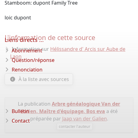
Stamboom: dupont Family Tree
loic dupont
L'information de cette source
Liens directs ...
Information sur
Hélissandre d' Arcis sur Aube de
Abonnement
Laon
Question/réponse
Renonciation
À la liste avec sources
La publication
Arbre généalogique Van der
Bulletin
Galien, Maître d'équipage, Bos eva
a été
préparée par
Jaap van der Galien
.
Contact
contacter l'auteur