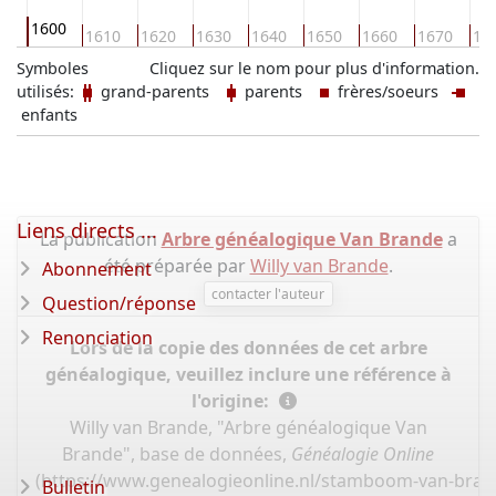
1600
90
1610
1620
1630
1640
1650
1660
1670
16
Symboles
Cliquez sur le nom pour plus d'information.
utilisés:
grand-parents
parents
frères/soeurs
enfants
Liens directs ...
La publication
Arbre généalogique Van Brande
a
été préparée par
Willy van Brande
.
Abonnement
contacter l'auteur
Question/réponse
Renonciation
Lors de la copie des données de cet arbre
généalogique, veuillez inclure une référence à
l'origine:
Willy van Brande, "Arbre généalogique Van
Brande", base de données,
Généalogie Online
(
https://www.genealogieonline.nl/stamboom-van-bran
Bulletin