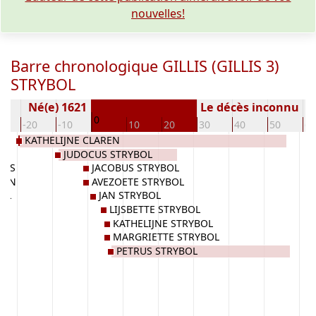
nouvelles!
Barre chronologique GILLIS (GILLIS 3)
STRYBOL
Né(e) 1621
Le décès inconnu
0
0
-20
-10
10
20
30
40
50
60
KATHELIJNE CLAREN
JUDOCUS STRYBOL
IJS
JACOBUS STRYBOL
REN
AVEZOETE STRYBOL
BOL
JAN STRYBOL
LIJSBETTE STRYBOL
KATHELIJNE STRYBOL
MARGRIETTE STRYBOL
PETRUS STRYBOL