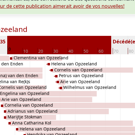
eur de cette publication aimerait avoir de vos nouvelles!
pzeeland
835
Décédé(e /
0
10
20
30
40
50
60
70
80
Clementina van Opzeeland
n den Enden
Helena van Opzeeland
Cornelis van Opzeeland
ina) van den Enden
Petrus van Opzeeland
lina van Re(k)s
Arie van Opzeeland
Cornelis van Opzeeland
Wilhelmus van Opzeeland
Engelina van Opzeeland
Arie van Opzeeland
Cornelia van Opzeeland
Adrianus van Opzeeland
Marijtje Stokman
Anna Catharina Kol
Helena van Opzeeland
Hendrika van Opzeeland