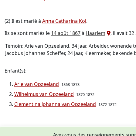
(2) Il est marié à
Anna Catharina Kol
.
Ils se sont mariés le
14 août 1867
à
Haarlem
, il avait 32
Témoin: Arie van Opzeeland, 34 jaar, Arbeider, wonende t
Jacobus Johannes Scheffer, 24 jaar, Kleermeker, bekend
Enfant(s):
Arie van Opzeeland
1868-1873
Wilhelmus van Opzeeland
1870-1872
Clementina Johanna van Opzeeland
1872-1872
Avez-vous des renseignements supp