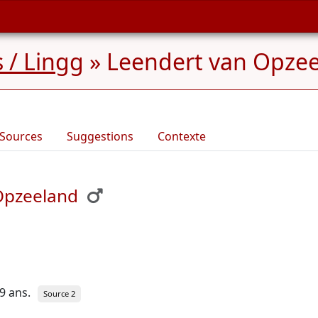
 / Lingg
»
Leendert van Opzee
Sources
Suggestions
Contexte
Opzeeland
69 ans.
Source 2