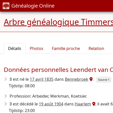
Généalogie Online
Arbre généalogique Timmers
Détails
Photos
Famille proche
Relation
Données personnelles Leendert van 
Il est né le
17 avril 1835
dans
Bennebroek
.
Source 1
Tijdstip: 08:00
Profession: Arbeider, Werkman, Koetsier.
Il est décédé le
19 août 1904
dans
Haarlem
, il avait 
Tijdstip: 23:00