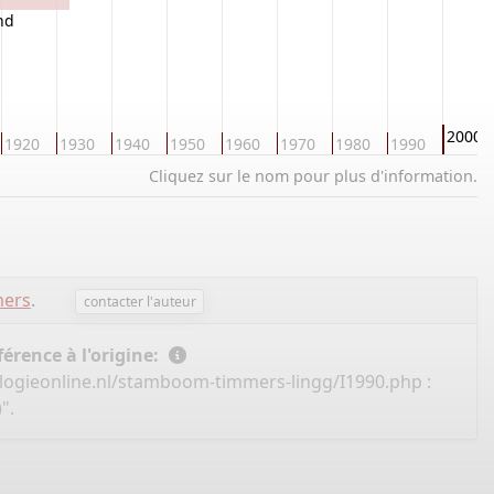
nd
2000
1920
1930
1940
1950
1960
1970
1980
1990
Cliquez sur le nom pour plus d'information.
mers
.
contacter l'auteur
érence à l'origine:
logieonline.nl/stamboom-timmers-lingg/I1990.php
:
".