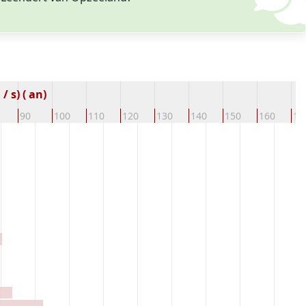
 s) ( an)
90
100
110
120
130
140
150
160
17