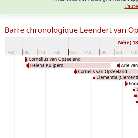
L'aut
Barre chronologique Leendert van O
Né(e) 1
0
-90
-80
-70
-60
-50
-40
-30
-20
-10
Cornelius van Opzeeland
Helena Kuijpers
Arie va
Cornelis van Opzeeland
Clementia (Clement
Enge