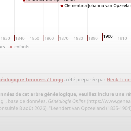
Clementina Johanna van Opzeela
1900
1830
1840
1850
1860
1870
1880
1890
1910
eurs
enfants
néalogique Timmers / Lingg
a été préparée par
Henk Tim
onnées de cet arbre généalogique, veuillez inclure une réf
gg", base de données,
Généalogie Online
(
https://www.genea
onsultée 8 août 2026), "Leendert van Opzeeland (1835-1904)