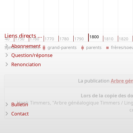
Liens directs ...
1800
1740
1750
1760
1770
1780
1790
1810
1820
Abonnement
Symboles utilisés:
grand-parents
parents
frères/so
Question/réponse
Renonciation
La publication
Arbre gé
Lors de la copie des d
Henk Timmers, "Arbre généalogique Timmers / Lin
Bulletin
c
Contact