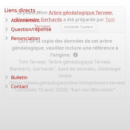
Liens directs ...
La publication
Arbre généalogique Terveer,
Blankertz, Gerhards
a été préparée par
Tom
Abonnement
Terveer
.
contacter l'auteur
Question/réponse
Renonciation
Lors de la copie des données de cet arbre
généalogique, veuillez inclure une référence à
l'origine:
Tom Terveer, "Arbre généalogique Terveer,
Blankertz, Gerhards", base de données,
Généalogie
Online
Bulletin
(
https://www.genealogieonline.nl/stamboom-terveer-
Contact
: consultée 10 août 2026), "Karl von Worcester".