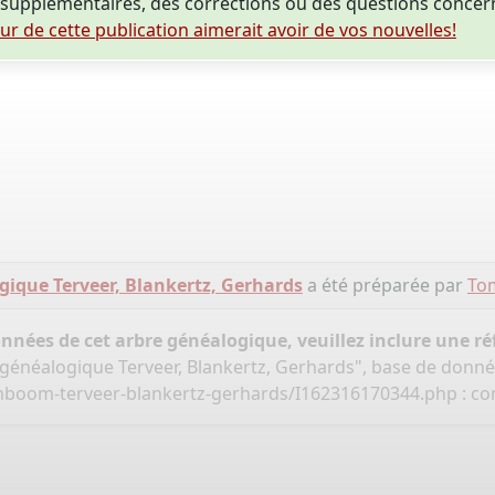
supplémentaires, des corrections ou des questions conce
eur de cette publication aimerait avoir de vos nouvelles!
gique Terveer, Blankertz, Gerhards
a été préparée par
Tom
onnées de cet arbre généalogique, veuillez inclure une réf
 généalogique Terveer, Blankertz, Gerhards", base de donn
amboom-terveer-blankertz-gerhards/I162316170344.php
: co