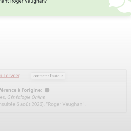
rnant Roger Vaughan?
 Terveer
.
contacter l'auteur
érence à l'origine:
ées,
Généalogie Online
nsultée 6 août 2026), "Roger Vaughan".