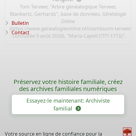
Tom Terveer, "Arbre généalogique Terveer,
Blankertz, Gerhards", base de données,
Généalogie
Online
Bulletin
(
https://www.genealogieonline.nl/stamboom-terveer-
Contact
: consultée 9 août 2026), "Maria Capell (????-1715)".
Préservez votre histoire familiale, créez
des archives familiales numériques
Essayez-le maintenant: Archiviste
familial
Votre source en ligne de confiance pour la