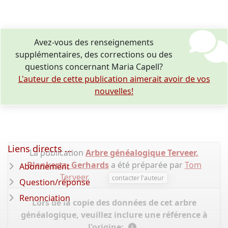
Avez-vous des renseignements
supplémentaires, des corrections ou des
questions concernant Maria Capell?
L'auteur de cette publication aimerait avoir de vos
nouvelles!
Liens directs ...
La publication
Arbre généalogique Terveer,
Blankertz, Gerhards
a été préparée par
Tom
Abonnement
Terveer
.
contacter l'auteur
Question/réponse
Renonciation
Lors de la copie des données de cet arbre
généalogique, veuillez inclure une référence à
l'origine: