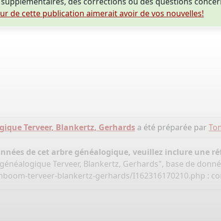
supplémentaires, des corrections ou des questions conce
eur de cette publication aimerait avoir de vos nouvelles!
gique Terveer, Blankertz, Gerhards
a été préparée par
Tom
onnées de cet arbre généalogique, veuillez inclure une réf
 généalogique Terveer, Blankertz, Gerhards", base de donn
amboom-terveer-blankertz-gerhards/I162316170210.php
: co