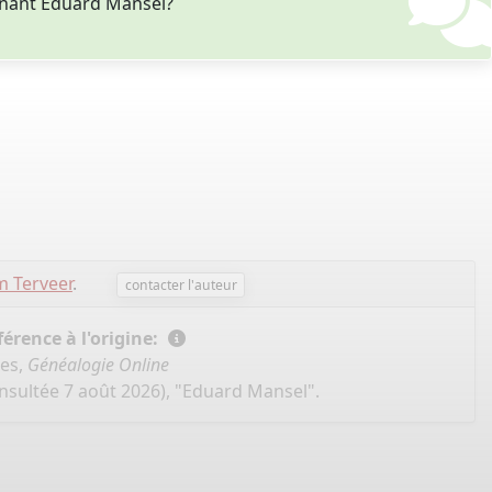
rnant Eduard Mansel?
 Terveer
.
contacter l'auteur
érence à l'origine:
ées,
Généalogie Online
nsultée 7 août 2026), "Eduard Mansel".