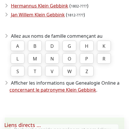
Hermannus Klein Gebbink
(
)
1802-????
Jan Willem Klein Gebbink
(
)
1812-????
Allez aux noms de famille commençant au
A
B
D
G
H
K
L
M
N
O
P
R
S
T
V
W
Z
Afficher les informations que Genealogie Online a
concernant le patronyme Klein Gebbink
.
Liens directs ...