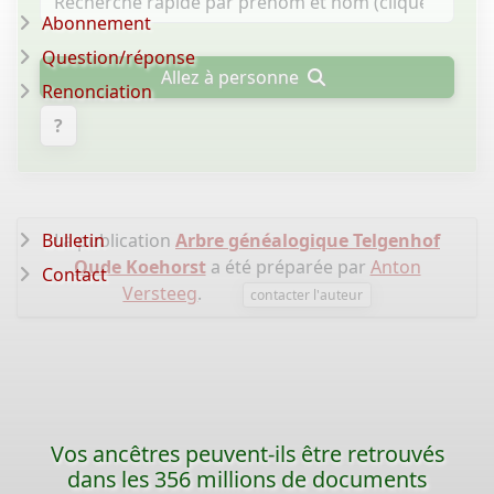
Abonnement
Question/réponse
Allez à personne
Renonciation
?
Bulletin
La publication
Arbre généalogique Telgenhof
Oude Koehorst
a été préparée par
Anton
Contact
Versteeg
.
contacter l'auteur
Vos ancêtres peuvent-ils être retrouvés
dans les 356 millions de documents