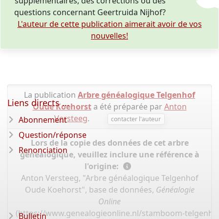
supplémentaires, des corrections ou des
questions concernant Geertruida Nijhof?
L'auteur de cette publication aimerait avoir de vos
nouvelles!
La publication
Arbre généalogique Telgenhof
Liens directs ...
Oude Koehorst
a été préparée par
Anton
Versteeg
.
Abonnement
contacter l'auteur
Question/réponse
Lors de la copie des données de cet arbre
Renonciation
généalogique, veuillez inclure une référence à
l'origine:
Anton Versteeg, "Arbre généalogique Telgenhof
Oude Koehorst", base de données,
Généalogie
Online
(
https://www.genealogieonline.nl/stamboom-telgenho
Bulletin