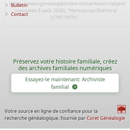
(
https://www.genealogieonline.nl/stamboom-telgenho
Bulletin
: consultée 8 août 2026), "Hermannus Bokhorst
Contact
(1797-1870)".
Préservez votre histoire familiale, créez
des archives familiales numériques
Essayez-le maintenant: Archiviste
familial
Votre source en ligne de confiance pour la
recherche généalogique, fournie par
Coret Généalogie