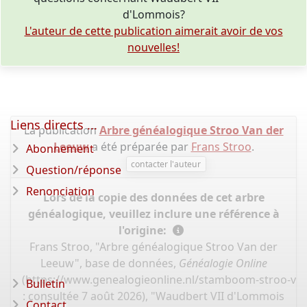
d'Lommois?
L'auteur de cette publication aimerait avoir de vos
nouvelles!
Liens directs ...
La publication
Arbre généalogique Stroo Van der
Leeuw
a été préparée par
Frans Stroo
.
Abonnement
contacter l'auteur
Question/réponse
Renonciation
Lors de la copie des données de cet arbre
généalogique, veuillez inclure une référence à
l'origine:
Frans Stroo, "Arbre généalogique Stroo Van der
Leeuw", base de données,
Généalogie Online
(
https://www.genealogieonline.nl/stamboom-stroo-va
Bulletin
: consultée 7 août 2026), "Waudbert VII d'Lommois
Contact