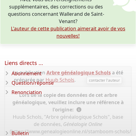
supplémentaires, des corrections ou des
questions concernant Wallerand de Saint-
Venant?
L'auteur de cette publication aimerait avoir de vos
nouvelles!
Liens directs ...
La publication
Arbre généalogique Schols
a été
Abonnement
préparée par
Huub Schols
.
contacter l'auteur
Question/réponse
Renonciation
Lors de la copie des données de cet arbre
généalogique, veuillez inclure une référence à
l'origine:
Huub Schols, "Arbre généalogique Schols", base
de données,
Généalogie Online
(
https://www.genealogieonline.nl/stamboom-schols/I
Bulletin