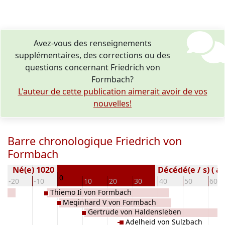
Avez-vous des renseignements
supplémentaires, des corrections ou des
questions concernant Friedrich von
Formbach?
L'auteur de cette publication aimerait avoir de vos
nouvelles!
Barre chronologique Friedrich von
Formbach
Né(e) 1020
Décédé(e / s) ( a
0
-20
-10
10
20
30
40
50
60
Thiemo Ii von Formbach
Meginhard V von Formbach
Gertrude von Haldensleben
Adelheid von Sulzbach