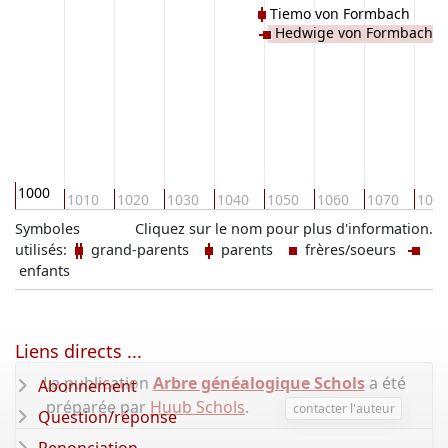
Tiemo von Formbach
Hedwige von Formbach
1000
1010
1020
1030
1040
1050
1060
1070
108
Symboles
Cliquez sur le nom pour plus d'information.
utilisés:
grand-parents
parents
frères/soeurs
enfants
Liens directs ...
La publication
Arbre généalogique Schols
a été
Abonnement
préparée par
Huub Schols
.
contacter l'auteur
Question/réponse