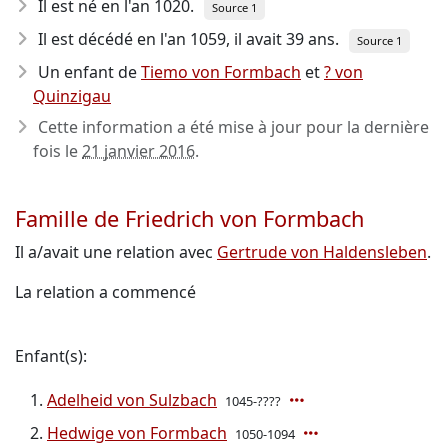
Il est né en l'an 1020
.
Source 1
Il est décédé en l'an 1059
, il avait 39 ans.
Source 1
Un enfant de
Tiemo von Formbach
et
? von
Quinzigau
Cette information a été mise à jour pour la dernière
fois le
21 janvier 2016
.
Famille de Friedrich von Formbach
Il a/avait une relation avec
Gertrude von Haldensleben
.
La relation a commencé
Enfant(s):
Adelheid von Sulzbach
1045-????
Hedwige von Formbach
1050-1094