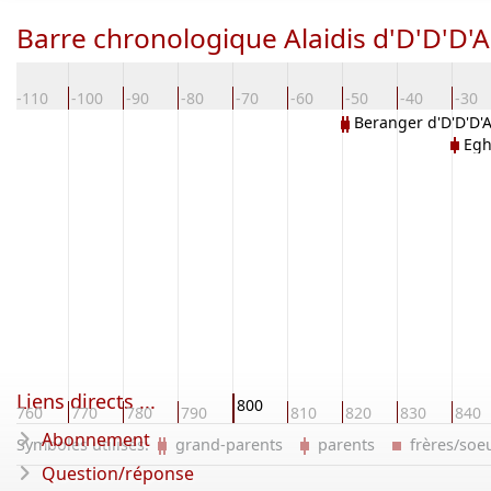
Barre chronologique Alaidis d'D'D'D'
-110
-100
-90
-80
-70
-60
-50
-40
-30
Beranger d'D'D'D'
Egh
Liens directs ...
800
760
770
780
790
810
820
830
840
Abonnement
Symboles utilisés:
grand-parents
parents
frères/so
Question/réponse