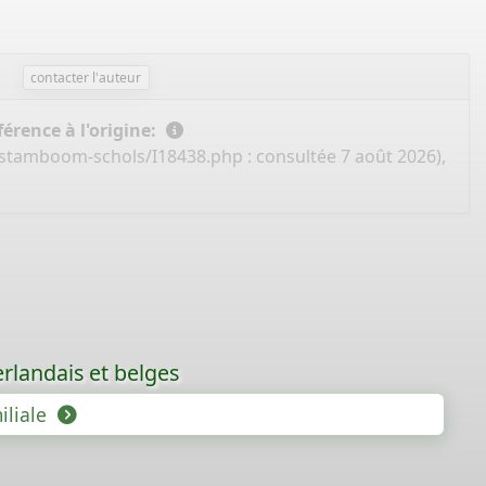
contacter l'auteur
érence à l'origine:
l/stamboom-schols/I18438.php
: consultée 7 août 2026),
rlandais et belges
iliale