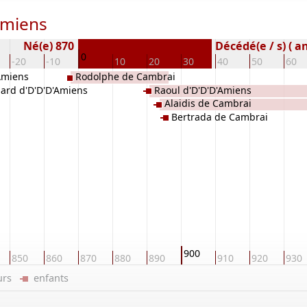
Amiens
Né(e) 870
Décédé(e / s) ( a
0
-20
-10
10
20
30
40
50
60
Amiens
Rodolphe de Cambrai
ard d'D'D'D'Amiens
Raoul d'D'D'D'Amiens
Alaidis de Cambrai
Bertrada de Cambrai
900
850
860
870
880
890
910
920
930
eurs
enfants