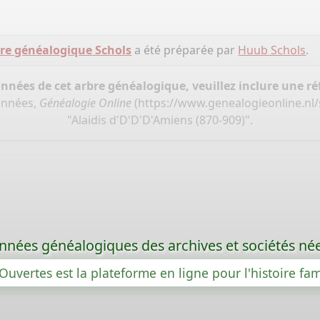
re généalogique Schols
a été préparée par
Huub Schols
.
onnées de cet arbre généalogique, veuillez inclure une réf
onnées,
Généalogie Online
(
https://www.genealogieonline.n
"Alaidis d'D'D'D'Amiens (870-909)".
nées généalogiques des archives et sociétés née
Ouvertes est la plateforme en ligne pour l'histoire fam