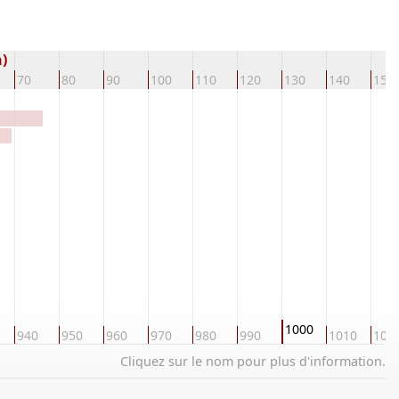
n)
70
80
90
100
110
120
130
140
150
1000
940
950
960
970
980
990
1010
102
Cliquez sur le nom pour plus d'information.