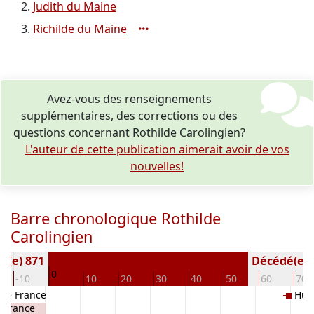
Judith du Maine
Richilde du Maine
Avez-vous des renseignements
supplémentaires, des corrections ou des
questions concernant Rothilde Carolingien?
L'auteur de cette publication aimerait avoir de vos
nouvelles!
Barre chronologique Rothilde
Carolingien
é(e) 871
Décédé(e / s
0
-10
10
20
30
40
50
60
70
 de France
Hug
e France