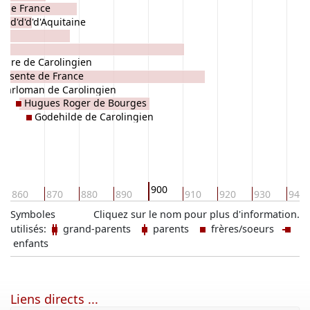
Ii de France
s d'd'd'd'Aquitaine
en
haire de Carolingien
ersente de France
Carloman de Carolingien
Hugues Roger de Bourges
Godehilde de Carolingien
900
860
870
880
890
910
920
930
940
Symboles
Cliquez sur le nom pour plus d'information.
utilisés:
grand-parents
parents
frères/soeurs
enfants
Liens directs ...