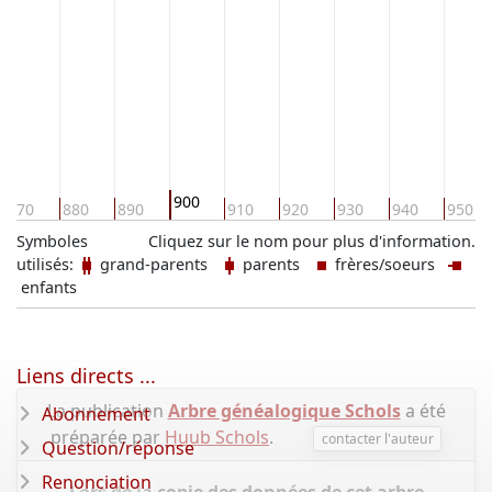
900
870
880
890
910
920
930
940
950
Symboles
Cliquez sur le nom pour plus d'information.
utilisés:
grand-parents
parents
frères/soeurs
enfants
Liens directs ...
La publication
Arbre généalogique Schols
a été
Abonnement
préparée par
Huub Schols
.
contacter l'auteur
Question/réponse
Renonciation