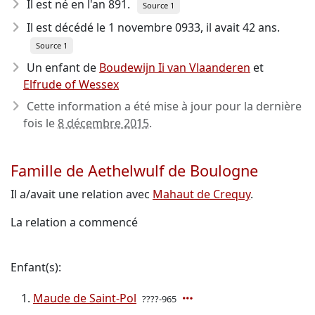
Il est né en l'an 891
.
Source 1
Il est décédé le 1 novembre 0933
, il avait 42 ans.
Source 1
Un enfant de
Boudewijn Ii van Vlaanderen
et
Elfrude of Wessex
Cette information a été mise à jour pour la dernière
fois le
8 décembre 2015
.
Famille de Aethelwulf de Boulogne
Il a/avait une relation avec
Mahaut de Crequy
.
La relation a commencé
Enfant(s):
Maude de Saint-Pol
????-965