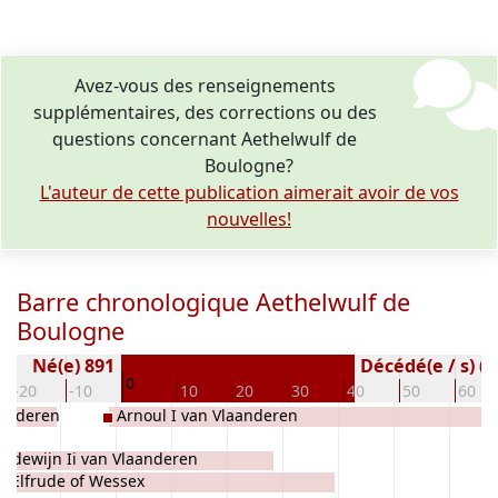
Avez-vous des renseignements
supplémentaires, des corrections ou des
questions concernant Aethelwulf de
Boulogne?
L'auteur de cette publication aimerait avoir de vos
nouvelles!
Barre chronologique Aethelwulf de
Boulogne
Né(e) 891
Décédé(e / s) ( 
0
-20
-10
10
20
30
40
50
60
aanderen
Arnoul I van Vlaanderen
udewijn Ii van Vlaanderen
Elfrude of Wessex