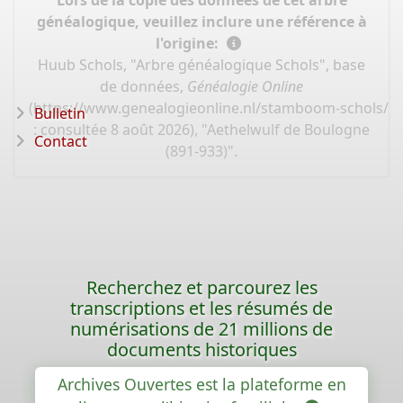
Lors de la copie des données de cet arbre
généalogique, veuillez inclure une référence à
l'origine:
Huub Schols, "Arbre généalogique Schols", base
de données,
Généalogie Online
(
https://www.genealogieonline.nl/stamboom-schols/I
Bulletin
: consultée 8 août 2026), "Aethelwulf de Boulogne
Contact
(891-933)".
Recherchez et parcourez les
transcriptions et les résumés de
numérisations de 21 millions de
documents historiques
Archives Ouvertes est la plateforme en