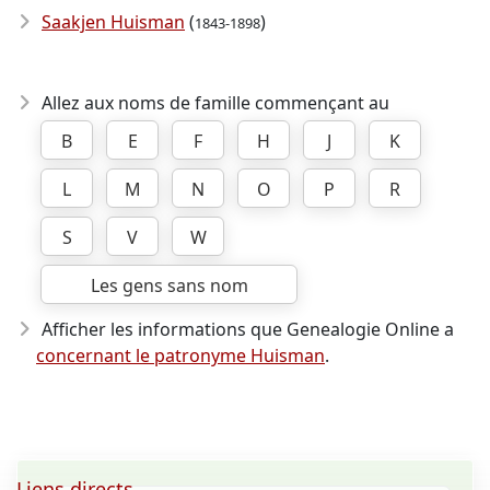
Saakjen Huisman
(
)
1843-1898
Allez aux noms de famille commençant au
B
E
F
H
J
K
L
M
N
O
P
R
S
V
W
Les gens sans nom
Afficher les informations que Genealogie Online a
concernant le patronyme Huisman
.
Liens directs ...