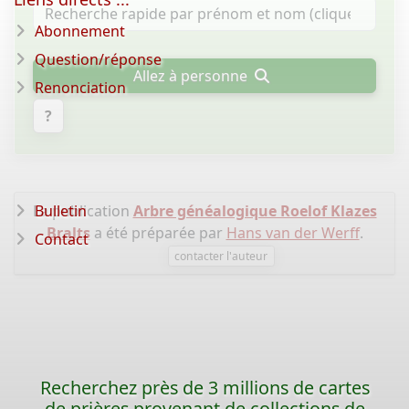
Abonnement
Question/réponse
Allez à personne
Renonciation
?
La publication
Bulletin
Arbre généalogique Roelof Klazes
Bralts
a été préparée par
Hans van der Werff
.
Contact
contacter l'auteur
Recherchez près de 3 millions de cartes
de prières provenant de collections de