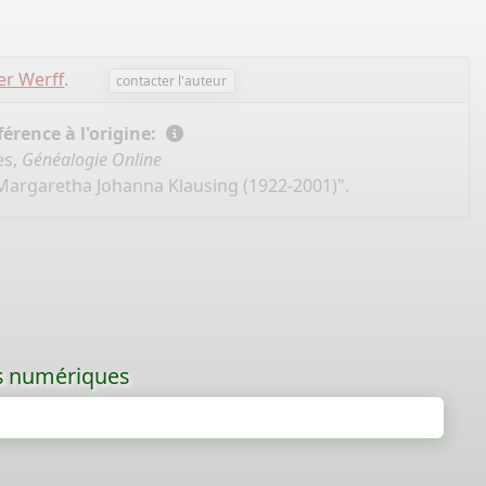
er Werff
.
contacter l'auteur
érence à l'origine:
es,
Généalogie Online
"Margaretha Johanna Klausing (1922-2001)".
les numériques