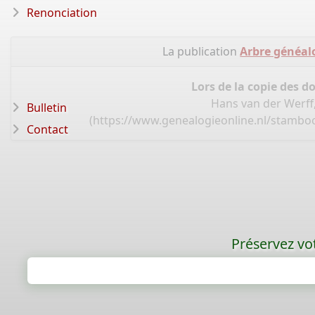
Renonciation
La publication
Arbre généalo
Lors de la copie des d
Hans van der Werff,
Bulletin
(
https://www.genealogieonline.nl/stamboo
Contact
Préservez vot