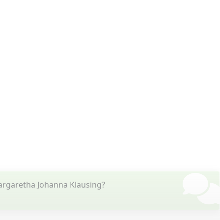
argaretha Johanna Klausing?