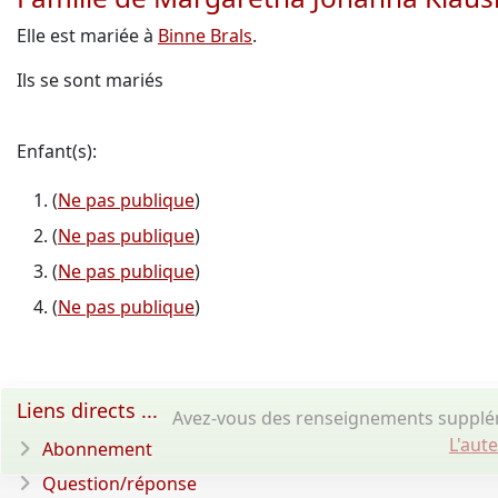
Elle est mariée à
Binne Brals
.
Ils se sont mariés
Enfant(s):
(
Ne pas publique
)
(
Ne pas publique
)
(
Ne pas publique
)
(
Ne pas publique
)
Liens directs ...
Avez-vous des renseignements supplém
L'aut
Abonnement
Question/réponse