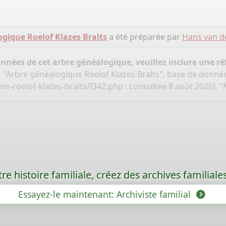
gique Roelof Klazes Bralts
a été préparée par
Hans van d
onnées de cet arbre généalogique, veuillez inclure une réf
 "Arbre généalogique Roelof Klazes Bralts", base de donné
m-roelof-klazes-bralts/I342.php
: consultée 8 août 2026), 
re histoire familiale, créez des archives familia
Essayez-le maintenant: Archiviste familial