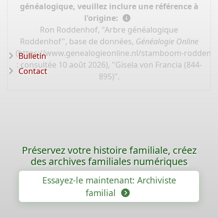
généalogique, veuillez inclure une référence à
l'origine:
Ron Roddenhof, "Arbre généalogique
Roddenhof", base de données,
Généalogie Online
(
https://www.genealogieonline.nl/stamboom-roddenh
Bulletin
: consultée 10 août 2026), "Gisela von Francia (844-
Contact
895)".
Préservez votre histoire familiale, créez
des archives familiales numériques
Essayez-le maintenant: Archiviste
familial