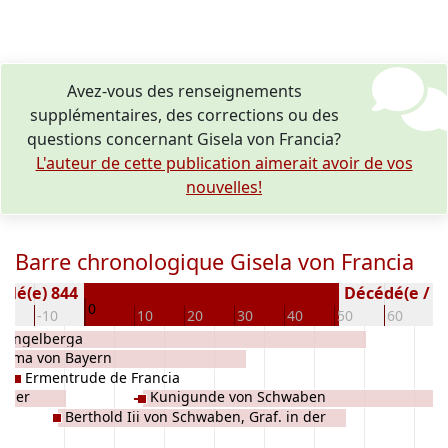
Avez-vous des renseignements
supplémentaires, des corrections ou des
questions concernant Gisela von Francia?
L'auteur de cette publication aimerait avoir de vos
nouvelles!
Barre chronologique Gisela von Francia
Né(e) 844
Décédé(e / s) 
0
20
-10
10
20
30
40
50
60
7
Engelberga
mma von Bayern
Angelberga,Angilberga,Alsace,Spoleto,Parma)
Ermentrude de Francia
on Friaul
r der
Kunigunde von Schwaben
Berthold Iii von Schwaben, Graf. in der
Ostbaar