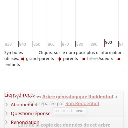
900
830
840
850
860
870
880
890
910
Symboles
Cliquez sur le nom pour plus d'information.
utilisés:
grand-parents
parents
frères/soeurs
enfants
Liens directs ...
La publication
Arbre généalogique Roddenhof
a
été préparée par
Ron Roddenhof
.
Abonnement
contacter l'auteur
Question/réponse
Renonciation
Lors de la copie des données de cet arbre