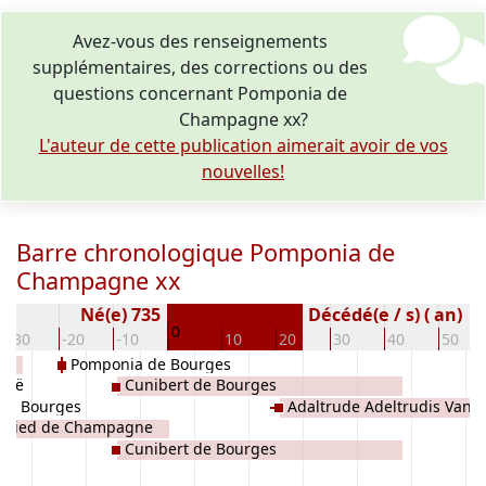
Avez-vous des renseignements
supplémentaires, des corrections ou des
questions concernant Pomponia de
Champagne xx?
L'auteur de cette publication aimerait avoir de vos
nouvelles!
Barre chronologique Pomponia de
Champagne xx
Né(e) 735
Décédé(e / s) ( an)
0
-30
-20
-10
10
20
30
40
50
Pomponia de Bourges
trië
Cunibert de Bourges
de Bourges
Adaltrude Adeltrudis Van 
fried de Champagne
Cunibert de Bourges