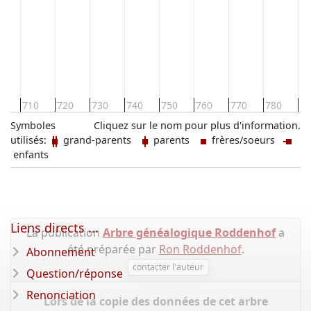
0
710
720
730
740
750
760
770
780
79
Symboles
Cliquez sur le nom pour plus d'information.
utilisés:
grand-parents
parents
frères/soeurs
enfants
Liens directs ...
La publication
Arbre généalogique Roddenhof
a
été préparée par
Ron Roddenhof
.
Abonnement
contacter l'auteur
Question/réponse
Renonciation
Lors de la copie des données de cet arbre