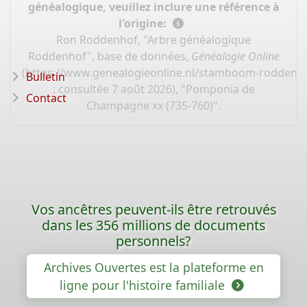
généalogique, veuillez inclure une référence à
l'origine:
Ron Roddenhof, "Arbre généalogique
Roddenhof", base de données,
Généalogie Online
(
https://www.genealogieonline.nl/stamboom-roddenh
Bulletin
: consultée 7 août 2026), "Pomponia de
Contact
Champagne xx (735-760)".
Vos ancêtres peuvent-ils être retrouvés
dans les 356 millions de documents
personnels?
Archives Ouvertes est la plateforme en
ligne pour l'histoire familiale