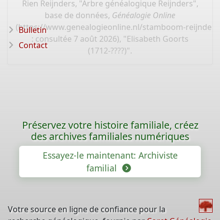
Rien Reijnders, "Arbre généalogique Reijnders",
base de données,
Généalogie Online
(
https://www.genealogieonline.nl/stamboom-reijnder
Bulletin
: consultée 7 août 2026), "Elisabeth Goorts
Contact
(1712-????)".
Préservez votre histoire familiale, créez
des archives familiales numériques
Essayez-le maintenant: Archiviste
familial
Votre source en ligne de confiance pour la