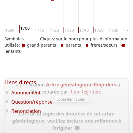
1700
1690
1710
1720
1730
1740
1750
1760
177
Symboles
Cliquez sur le nom pour plus d'information.
utilisés:
grand-parents
parents
frères/soeurs
enfants
Liens directs ...
La publication
Arbre généalogique Reijnders
a
été préparée par
Rien Reijnders
.
Abonnement
contacter l'auteur
Question/réponse
Renonciation
Lors de la copie des données de cet arbre
généalogique, veuillez inclure une référence à
l'origine: