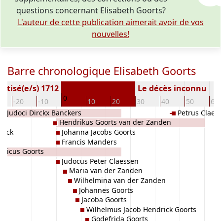
questions concernant Elisabeth Goorts?
L'auteur de cette publication aimerait avoir de vos
nouvelles!
Barre chronologique Elisabeth Goorts
ptisé(e/s) 1712
Le décès inconnu
0
-20
-10
10
20
30
40
50
60
a Judoci Dirckx Banckers
Petrus Claes
Hendrikus Goorts van der Zanden
oeck
Johanna Jacobs Goorts
Francis Manders
nricus Goorts
Judocus Peter Claessen
Maria van der Zanden
Wilhelmina van der Zanden
Johannes Goorts
Jacoba Goorts
Wilhelmus Jacob Hendrick Goorts
Godefrida Goorts