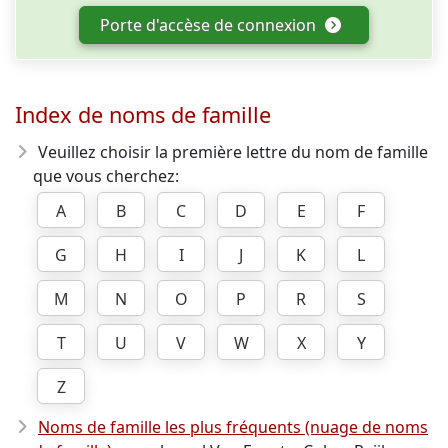
Porte d'accèse de connexion
Index de noms de famille
Veuillez choisir la première lettre du nom de famille
que vous cherchez:
A
B
C
D
E
F
G
H
I
J
K
L
M
N
O
P
R
S
T
U
V
W
X
Y
Z
Noms de famille les plus fréquents (nuage de noms