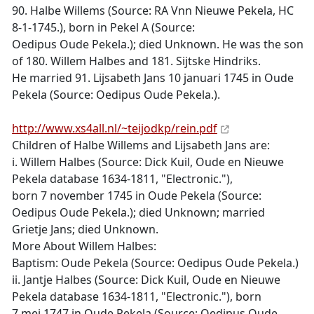
90. Halbe Willems (Source: RA Vnn Nieuwe Pekela, HC
8-1-1745.), born in Pekel A (Source:
Oedipus Oude Pekela.); died Unknown. He was the son
of 180. Willem Halbes and 181. Sijtske Hindriks.
He married 91. Lijsabeth Jans 10 januari 1745 in Oude
Pekela (Source: Oedipus Oude Pekela.).
http://www.xs4all.nl/~teijodkp/rein.pdf
Children of Halbe Willems and Lijsabeth Jans are:
i. Willem Halbes (Source: Dick Kuil, Oude en Nieuwe
Pekela database 1634-1811, "Electronic."),
born 7 november 1745 in Oude Pekela (Source:
Oedipus Oude Pekela.); died Unknown; married
Grietje Jans; died Unknown.
More About Willem Halbes:
Baptism: Oude Pekela (Source: Oedipus Oude Pekela.)
ii. Jantje Halbes (Source: Dick Kuil, Oude en Nieuwe
Pekela database 1634-1811, "Electronic."), born
7 mei 1747 in Oude Pekela (Source: Oedipus Oude