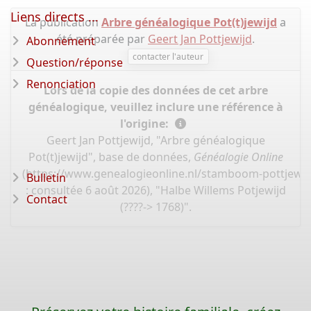
Liens directs ...
La publication
Arbre généalogique Pot(t)jewijd
a
été préparée par
Geert Jan Pottjewijd
.
Abonnement
contacter l'auteur
Question/réponse
Renonciation
Lors de la copie des données de cet arbre
généalogique, veuillez inclure une référence à
l'origine:
Geert Jan Pottjewijd, "Arbre généalogique
Pot(t)jewijd", base de données,
Généalogie Online
(
https://www.genealogieonline.nl/stamboom-pottjewij
Bulletin
: consultée 6 août 2026), "Halbe Willems Potjewijd
Contact
(????-> 1768)".