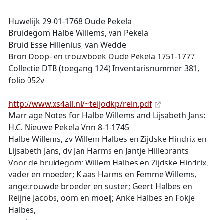
Huwelijk 29-01-1768 Oude Pekela
Bruidegom Halbe Willems, van Pekela
Bruid Esse Hillenius, van Wedde
Bron Doop- en trouwboek Oude Pekela 1751-1777
Collectie DTB (toegang 124) Inventarisnummer 381,
folio 052v
http://www.xs4all.nl/~teijodkp/rein.pdf
Marriage Notes for Halbe Willems and Lijsabeth Jans:
H.C. Nieuwe Pekela Vnn 8-1-1745
Halbe Willems, zv Willem Halbes en Zijdske Hindrix en
Lijsabeth Jans, dv Jan Harms en Jantje Hillebrants
Voor de bruidegom: Willem Halbes en Zijdske Hindrix,
vader en moeder; Klaas Harms en Femme Willems,
angetrouwde broeder en suster; Geert Halbes en
Reijne Jacobs, oom en moeij; Anke Halbes en Fokje
Halbes,