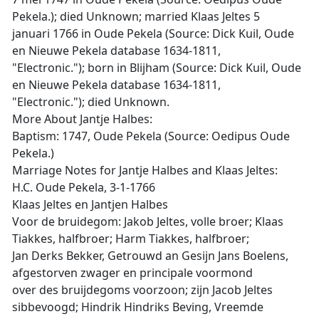
Pekela.); died Unknown; married Klaas Jeltes 5
januari 1766 in Oude Pekela (Source: Dick Kuil, Oude
en Nieuwe Pekela database 1634-1811,
"Electronic."); born in Blijham (Source: Dick Kuil, Oude
en Nieuwe Pekela database 1634-1811,
"Electronic."); died Unknown.
More About Jantje Halbes:
Baptism: 1747, Oude Pekela (Source: Oedipus Oude
Pekela.)
Marriage Notes for Jantje Halbes and Klaas Jeltes:
H.C. Oude Pekela, 3-1-1766
Klaas Jeltes en Jantjen Halbes
Voor de bruidegom: Jakob Jeltes, volle broer; Klaas
Tiakkes, halfbroer; Harm Tiakkes, halfbroer;
Jan Derks Bekker, Getrouwd an Gesijn Jans Boelens,
afgestorven zwager en principale voormond
over des bruijdegoms voorzoon; zijn Jacob Jeltes
sibbevoogd; Hindrik Hindriks Beving, Vreemde