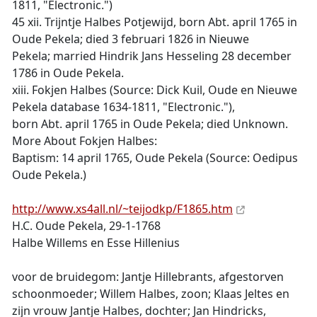
1811, "Electronic.")
45 xii. Trijntje Halbes Potjewijd, born Abt. april 1765 in
Oude Pekela; died 3 februari 1826 in Nieuwe
Pekela; married Hindrik Jans Hesseling 28 december
1786 in Oude Pekela.
xiii. Fokjen Halbes (Source: Dick Kuil, Oude en Nieuwe
Pekela database 1634-1811, "Electronic."),
born Abt. april 1765 in Oude Pekela; died Unknown.
More About Fokjen Halbes:
Baptism: 14 april 1765, Oude Pekela (Source: Oedipus
Oude Pekela.)
http://www.xs4all.nl/~teijodkp/F1865.htm
H.C. Oude Pekela, 29-1-1768
Halbe Willems en Esse Hillenius
voor de bruidegom: Jantje Hillebrants, afgestorven
schoonmoeder; Willem Halbes, zoon; Klaas Jeltes en
zijn vrouw Jantje Halbes, dochter; Jan Hindricks,