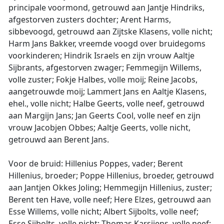
principale voormond, getrouwd aan Jantje Hindriks,
afgestorven zusters dochter; Arent Harms,
sibbevoogd, getrouwd aan Zijtske Klasens, volle nicht;
Harm Jans Bakker, vreemde voogd over bruidegoms
voorkinderen; Hindrik Israels en zijn vrouw Aaltje
Sijbrants, afgestorven zwager; Femmegijn Willems,
volle zuster; Fokje Halbes, volle moij; Reine Jacobs,
aangetrouwde moij; Lammert Jans en Aaltje Klasens,
ehel., volle nicht; Halbe Geerts, volle neef, getrouwd
aan Margijn Jans; Jan Geerts Cool, volle neef en zijn
vrouw Jacobjen Obbes; Aaltje Geerts, volle nicht,
getrouwd aan Berent Jans.
Voor de bruid: Hillenius Poppes, vader; Berent
Hillenius, broeder; Poppe Hillenius, broeder, getrouwd
aan Jantjen Okkes Joling; Hemmegijn Hillenius, zuster;
Berent ten Have, volle neef; Here Elzes, getrouwd aan
Esse Willems, volle nicht; Albert Sijbolts, volle neef;
Esse Sijbolts, volle nicht; Thomas Karsijens, volle neef;