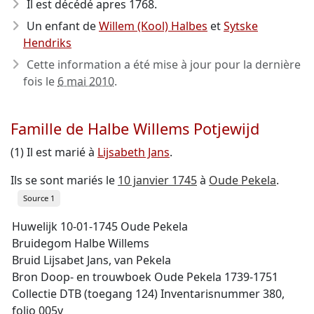
Il est décédé apres 1768
.
Un enfant de
Willem (Kool) Halbes
et
Sytske
Hendriks
Cette information a été mise à jour pour la dernière
fois le
6 mai 2010
.
Famille de Halbe Willems Potjewijd
(1) Il est marié à
Lijsabeth Jans
.
Ils se sont mariés le
10 janvier 1745
à
Oude Pekela
.
Source 1
Huwelijk 10-01-1745 Oude Pekela
Bruidegom Halbe Willems
Bruid Lijsabet Jans, van Pekela
Bron Doop- en trouwboek Oude Pekela 1739-1751
Collectie DTB (toegang 124) Inventarisnummer 380,
folio 005v