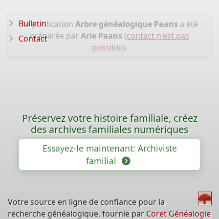
Bulletin
La publication
Arbre généalogique Paans
a été
préparée par
Arie Paans
(
contact n'est pas
Contact
possible
).
Préservez votre histoire familiale, créez
des archives familiales numériques
Essayez-le maintenant: Archiviste
familial
Votre source en ligne de confiance pour la
recherche généalogique, fournie par
Coret Généalogie