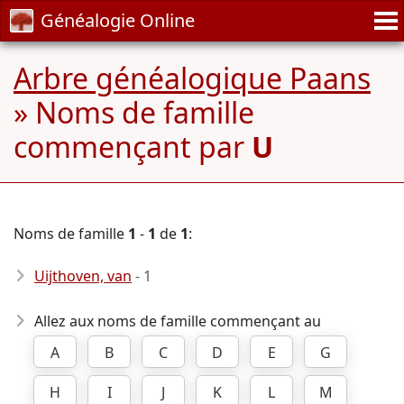
Généalogie Online
Arbre généalogique Paans
» Noms de famille
commençant par
U
Noms de famille
1
-
1
de
1
:
Uijthoven, van
- 1
Allez aux noms de famille commençant au
A
B
C
D
E
G
H
I
J
K
L
M