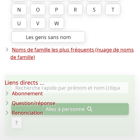
N
O
P
R
S
T
U
V
W
Les gens sans nom
Noms de famille les plus fréquents (nuage de noms
de famille)
Liens directs ...
Abonnement
Question/réponse
Allez à personne
Renonciation
?