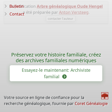
La publication
Bulletin
Arbre généalogique Oude Hengel
a été préparée par
Anton Versteeg
.
Contact
contacter l'auteur
Préservez votre histoire familiale, créez
des archives familiales numériques
Essayez-le maintenant: Archiviste
familial
Votre source en ligne de confiance pour la
recherche généalogique, fournie par
Coret Généalogie