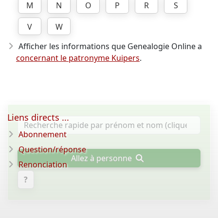
M
N
O
P
R
S
V
W
Afficher les informations que Genealogie Online a
concernant le patronyme Kuipers
.
Liens directs ...
Abonnement
Question/réponse
Allez à personne
Renonciation
?