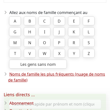
Allez aux noms de famille commençant au
A
B
C
D
E
F
G
H
I
J
K
L
M
N
O
P
R
S
T
V
W
X
Y
Z
Les gens sans nom
Noms de famille les plus fréquents (nuage de noms
de famille)
Liens directs ...
Abonnement