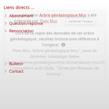
Liens directs ...
La publication
Arbre généalogique Mur
a été
Abonnement
préparée par
Theo Mur
.
contacter l'auteur
Question/réponse
Renonciation
Lors de la copie des données de cet arbre
généalogique, veuillez inclure une référence à
l'origine:
Theo Mur, "Arbre généalogique Mur", base de
données,
Généalogie Online
(
https://www.genealogieonline.nl/stamboom-mur/I10
Bulletin
: consultée 6 août 2026), "Tijmen Jan Brouwer de
Contact
Koning".