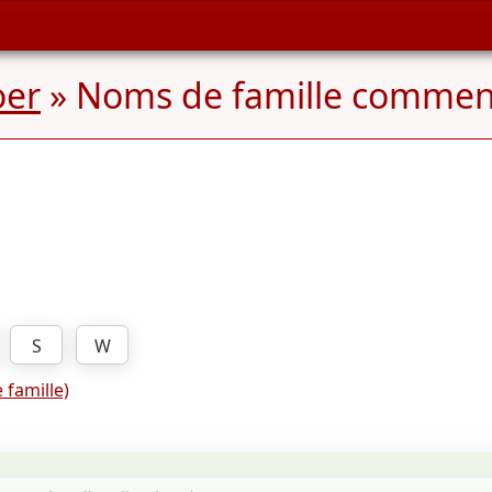
oer
» Noms de famille commen
S
W
 famille)