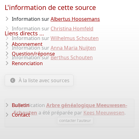
L'information de cette source
Information sur
Albertus Hoosemans
Information sur
Christina Homfeld
Liens directs ...
Information sur
Wilhelmus Schouten
Abonnement
Information sur
Anna Maria Nuijten
Question/réponse
Information sur
Berthus Schouten
Renonciation
À la liste avec sources
Bulletin
La publication
Arbre généalogique Meeuwesen-
Schouten
a été préparée par
Kees Meeuwesen
.
Contact
contacter l'auteur