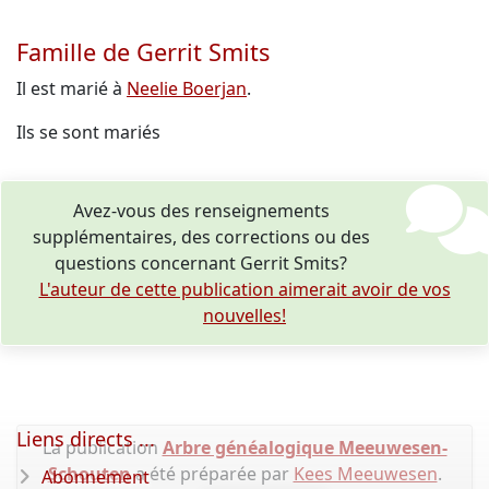
Famille de Gerrit Smits
Il est marié à
Neelie Boerjan
.
Ils se sont mariés
Avez-vous des renseignements
supplémentaires, des corrections ou des
questions concernant Gerrit Smits?
L'auteur de cette publication aimerait avoir de vos
nouvelles!
Liens directs ...
La publication
Arbre généalogique Meeuwesen-
Schouten
a été préparée par
Kees Meeuwesen
.
Abonnement