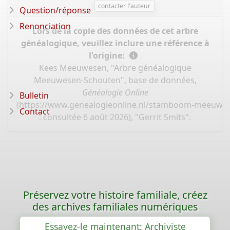
contacter l'auteur
Question/réponse
Renonciation
Lors de la copie des données de cet arbre
généalogique, veuillez inclure une référence à
l'origine:
Kees Meeuwesen, "Arbre généalogique
Meeuwesen-Schouten", base de données,
Généalogie Online
Bulletin
(
https://www.genealogieonline.nl/stamboom-meeuwe
Contact
: consultée 6 août 2026), "Gerrit Smits".
Préservez votre histoire familiale, créez
des archives familiales numériques
Essayez-le maintenant: Archiviste