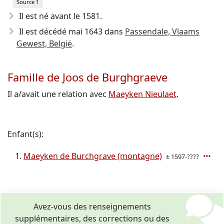
Source 1
Il est né avant le 1581
.
Il est décédé mai 1643
dans
Passendale, Vlaams
Gewest, België
.
Famille de Joos de Burghgraeve
Il a/avait une relation avec
Maeyken Nieulaet
.
Enfant(s):
Maeyken de Burchgrave (montagne)
± 1597-????
Avez-vous des renseignements
supplémentaires, des corrections ou des