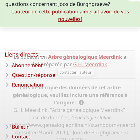
questions concernant Joos de Burghgraeve?
L'auteur de cette publication aimerait avoir de vos
nouvelles!
Liens directs ...
La publication
Arbre généalogique Meerdink
a
été préparée par
G.H. Meerdink
.
Abonnement
contacter l'auteur
Question/réponse
Renonciation
Lors de la copie des données de cet arbre
généalogique, veuillez inclure une référence à
l'origine:
G.H. Meerdink, "Arbre généalogique Meerdink",
base de données,
Généalogie Online
(
https://www.genealogieonline.nl/stamboom-meerdin
Bulletin
: consultée 9 août 2026), "Joos de Burghgraeve (<
Contact