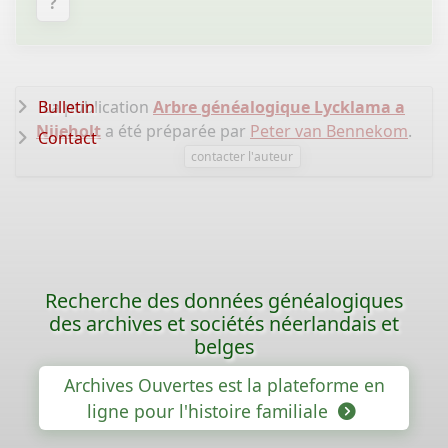
?
Bulletin
La publication
Arbre généalogique Lycklama a
Nijeholt
a été préparée par
Peter van Bennekom
.
Contact
contacter l'auteur
Recherche des données généalogiques
des archives et sociétés néerlandais et
belges
Archives Ouvertes est la plateforme en
ligne pour l'histoire familiale