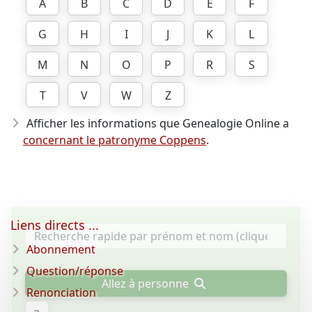
A
B
C
D
E
F
G
H
I
J
K
L
M
N
O
P
R
S
T
V
W
Z
Afficher les informations que Genealogie Online a
concernant le patronyme Coppens
.
Liens directs ...
Abonnement
Question/réponse
Allez à personne
Renonciation