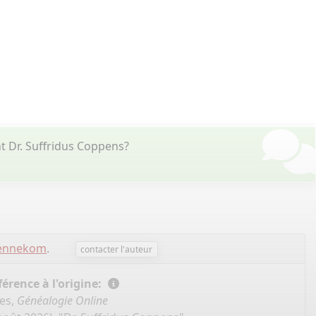
 Dr. Suffridus Coppens?
Bennekom
.
contacter l'auteur
érence à l'origine:
es,
Généalogie Online