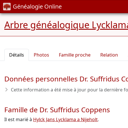
Généalogie Online
Arbre généalogique Lycklama
Détails
Photos
Famille proche
Relation
Données personnelles Dr. Suffridus 
Cette information a été mise à jour pour la dernière fo
Famille de Dr. Suffridus Coppens
Il est marié à
Hylck Jans Lycklama a Nijeholt
.