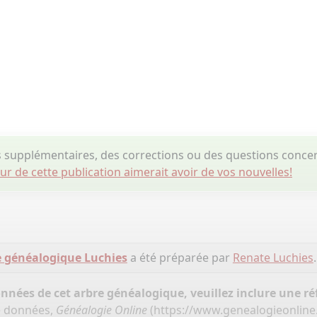
supplémentaires, des corrections ou des questions conce
eur de cette publication aimerait avoir de vos nouvelles!
e généalogique Luchies
a été préparée par
Renate Luchies
.
onnées de cet arbre généalogique, veuillez inclure une réf
e données,
Généalogie Online
(
https://www.genealogieonline