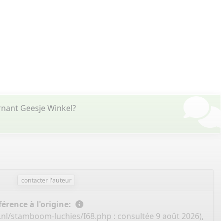
rnant Geesje Winkel?
contacter l'auteur
érence à l'origine:
.nl/stamboom-luchies/I68.php
: consultée 9 août 2026),