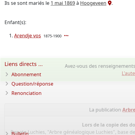
Ils se sont mariés le
1 mai 1869
à
Hoogeveen
.
Enfant(s):
Arendje vos
1875-1900
Liens directs ...
Avez-vous des renseignements 
L'aut
Abonnement
Question/réponse
Renonciation
La publication
Arbr
Lors de la copie des d
Renate Luchies, "Arbre généalogique Luchies", base d
Bulletin