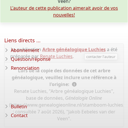
Veen?
L'auteur de cette publication aimerait avoir de vos
nouvelles!
Liens directs ...
La publication
Arbre généalogique Luchies
a été
Abonnement
préparée par
Renate Luchies
.
contacter l'auteur
Question/réponse
Renonciation
Lors de la copie des données de cet arbre
généalogique, veuillez inclure une référence à
l'origine:
Renate Luchies, "Arbre généalogique Luchies",
base de données,
Généalogie Online
(
https://www.genealogieonline.nl/stamboom-luchies/I
Bulletin
: consultée 7 août 2026), "Jakob Eebeles van der
Contact
Veen".